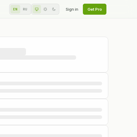
Sign in
Get Pro
EN
RU