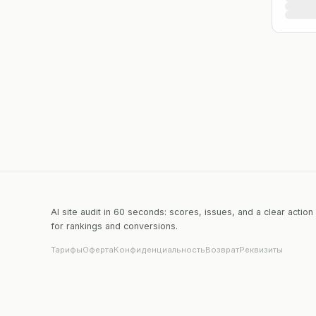
AI site audit in 60 seconds: scores, issues, and a clear action
for rankings and conversions.
Тарифы
Оферта
Конфиденциальность
Возврат
Реквизиты