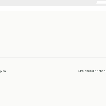
Site check
Enriched
 plan