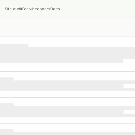
Site audit
For vibecoders
Docs
ем аудит…