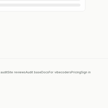
 audit
Site reviews
Audit base
Docs
For vibecoders
Pricing
Sign in